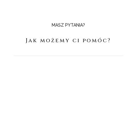
MASZ PYTANIA?
Jak możemy ci pomóc?
SIEDZIBA
ul. Eugeniusza Romera 4b
02-784 Warszawa-Ursynów, Polska