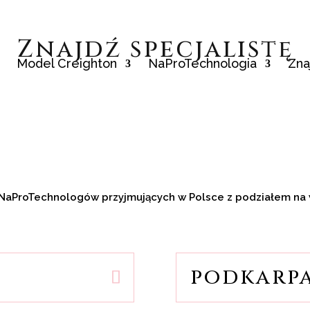
Znajdź specjalistę
Model Creighton
NaProTechnologia
Zna
rzy NaProTechnologów przyjmujących w Polsce z podziałem n
podkarp