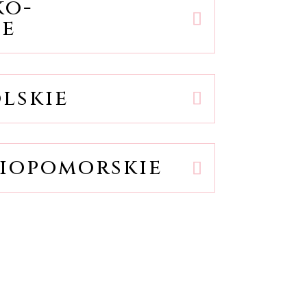
ko-
ie
lskie
iopomorskie