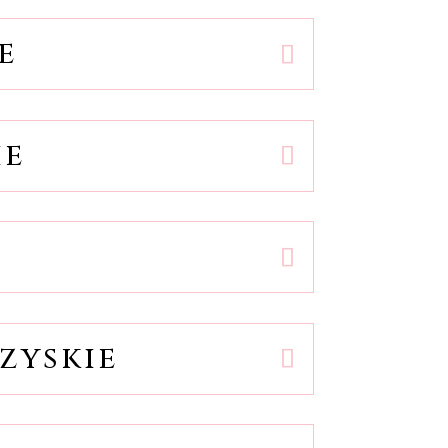
e
ie
zyskie