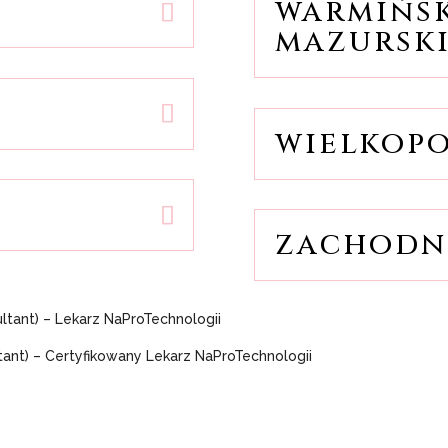
warmińs
mazursk
wielkopo
zachodn
ltant) – Lekarz NaProTechnologii
tant) – Certyfikowany Lekarz NaProTechnologii