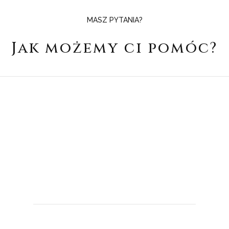
MASZ PYTANIA?
Jak możemy ci pomóc?
E-MAIL
kontakt@wtrosceoplodnosc.pl