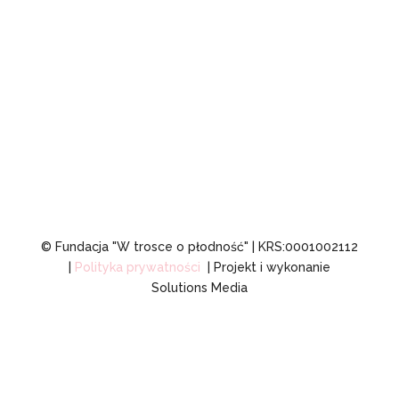
+48 882 795 099
RODO i DSA
© Fundacja "W trosce o płodność" | KRS:0001002112
|
Polityka prywatności
| Projekt i wykonanie
Solutions Media