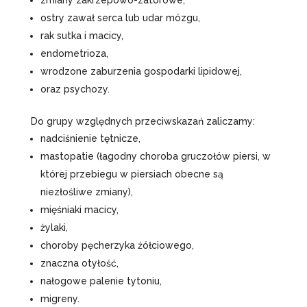
zmiany zakrzepowo-zatorowe,
ostry zawał serca lub udar mózgu,
rak sutka i macicy,
endometrioza,
wrodzone zaburzenia gospodarki lipidowej,
oraz psychozy.
Do grupy względnych przeciwskazań zaliczamy:
nadciśnienie tętnicze,
mastopatie (łagodny choroba gruczołów piersi, w
której przebiegu w piersiach obecne są
niezłośliwe zmiany),
mięśniaki macicy,
żylaki,
choroby pęcherzyka żółciowego,
znaczna otyłość,
nałogowe palenie tytoniu,
migreny.