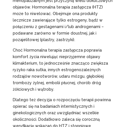
menopauzalnym jest przyczyną wielu dokuczliwych
objawów. Hormonalna terapia zastępcza (HTZ)
może to niwelować. Obejmuje ona produkty
lecznicze zawierające tylko estrogeny, bądź w
połączeniu z gestagenami i/lub androgenami –
podawane zarówno w formie doustnej, jak i
pozajelitowej (plastry, zastrzyki).
Choć Hormonalna terapia zastępcza poprawia
komfort życia niwelując nieprzyjemne objawy
klimakterium, to jednocześnie znacząco zwiększa
ryzyko raka sutka, innych estrogenozależnych
rodzajów nowotworów, udaru mózgu, głębokiej
trombozy żylnej, embolii płucnej, chorób dróg
żółciowych i wątroby.
Dlatego też decyzja o rozpoczęciu terapii powinna
opierać się na badaniach internistycznych i
ginekologicznych oraz uwzględniać wszelkie
okoliczności. Dodatkowo zaleca się coroczną
weryfikację wskazań do HTZ i stopniowe