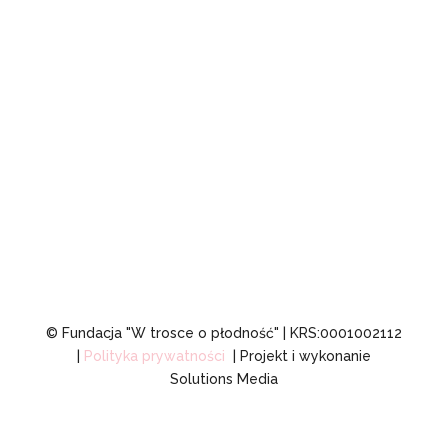
TELEFON
+48 882 795 099
RODO i DSA
© Fundacja "W trosce o płodność" | KRS:0001002112
|
Polityka prywatności
| Projekt i wykonanie
Solutions Media