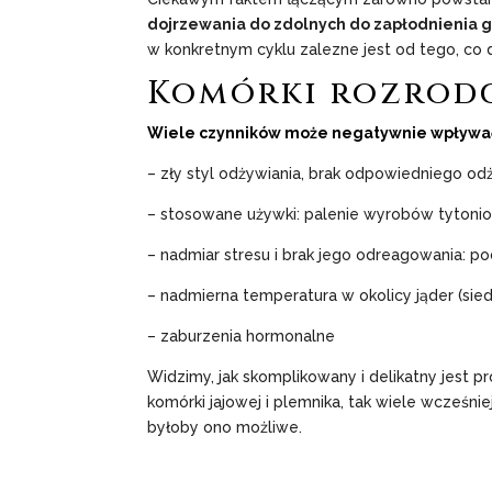
dojrzewania do zdolnych do zapłodnienia g
w konkretnym cyklu zalezne jest od tego, co d
Komórki rozrodc
Wiele czynników może negatywnie wpływać z
– zły styl odżywiania, brak odpowiedniego o
– stosowane używki: palenie wyrobów tytonio
– nadmiar stresu i brak jego odreagowania: 
– nadmierna temperatura w okolicy jąder (siedz
– zaburzenia hormonalne
Widzimy, jak skomplikowany i delikatny jest
komórki jajowej i plemnika, tak wiele wcześnie
byłoby ono możliwe.