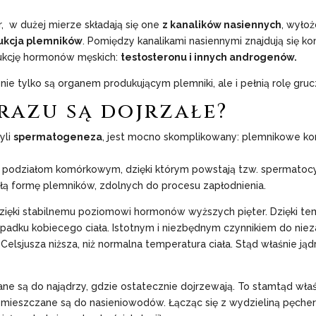
 w dużej mierze składają się one
z kanalików nasiennych
, wyło
ukcja plemników
. Pomiędzy kanalikami nasiennymi znajdują się k
ukcję hormonów męskich:
testosteronu i innych androgenów.
: nie tylko są organem produkującym plemniki, ale i pełnią rolę gr
razu są dojrzałe?
yli
spermatogeneza
, jest mocno skomplikowany: plemnikowe ko
m podziałom komórkowym, dzięki którym powstają tzw. spermatocyty I
ałą formę plemników, zdolnych do procesu zapłodnienia.
dzięki stabilnemu poziomowi hormonów wyższych pięter. Dzięki tem
padku kobiecego ciała. Istotnym i niezbędnym czynnikiem do nie
Celsjusza niższa, niż normalna temperatura ciała. Stąd właśnie ją
e są do najądrzy, gdzie ostatecznie dojrzewają. To stamtąd wła
zemieszczane są do nasieniowodów. Łącząc się z wydzieliną pęcher