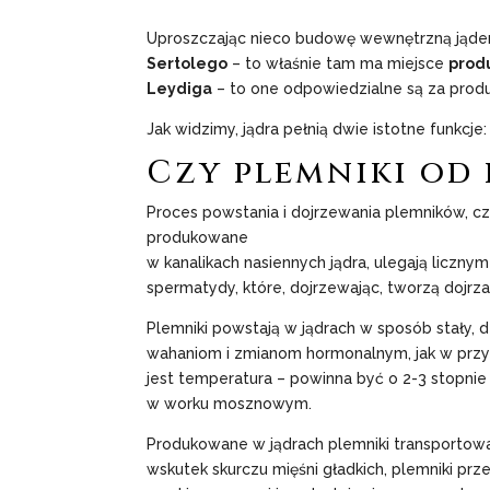
Uproszczając nieco budowę wewnętrzną jąder,
Sertolego
– to właśnie tam ma miejsce
prod
Leydiga
– to one odpowiedzialne są za prod
Jak widzimy, jądra pełnią dwie istotne funkcje
Czy plemniki od 
Proces powstania i dojrzewania plemników, cz
produkowane
w kanalikach nasiennych jądra, ulegają liczny
spermatydy, które, dojrzewając, tworzą dojrz
Plemniki powstają w jądrach w sposób stały, 
wahaniom i zmianom hormonalnym, jak w przy
jest temperatura – powinna być o 2-3 stopnie 
w worku mosznowym.
Produkowane w jądrach plemniki transportowan
wskutek skurczu mięśni gładkich, plemniki pr