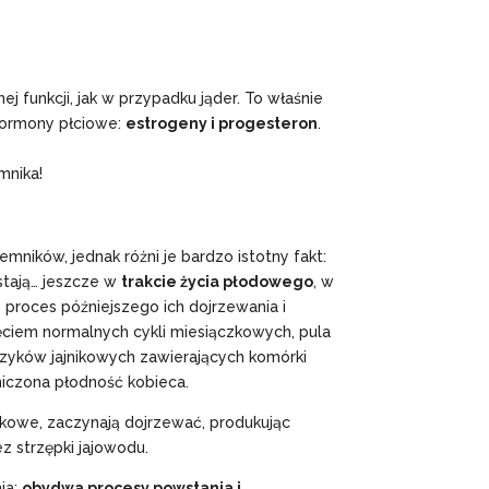
 funkcji, jak w przypadku jąder. To właśnie
 hormony płciowe:
estrogeny i progesteron
.
mnika!
mników, jednak różni je bardzo istotny fakt:
tają… jeszcze w
trakcie życia płodowego
, w
 proces późniejszego ich dojrzewania i
częciem normalnych cykli miesiączkowych, pula
zyków jajnikowych zawierających komórki
niczona płodność kobieca.
jkowe, zaczynają dojrzewać, produkując
z strzępki jajowodu.
ia:
obydwa procesy powstania i