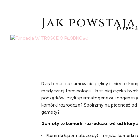
Jak powstaj
O nas
Dziś temat niesamowicie piękny i… nieco skomp
medycznej terminologii – bez niej ciężko był
początków, czyli spermatogenezę i oogenezę
komórki rozrodcze? Spójrzmy na płodność od 
gamety?
Gamety to komórki rozrodcze
,
wśród któryc
Plemniki (spermatozoidy) – męska komórki 