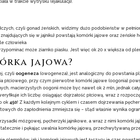
ła w trakcie wytrysku (ejakulacji).
zych, czyli gonad żeńskich, widzimy dużo podobieństw w pełnionej
ch znajdujących się w jajniku) powstają komórki jajowe oraz żeńskie
le człowieka
rzypominać może ziarnko piasku. Jest więc ok 20 x większa od ple
órka jajowa?
, czyli
oogeneza
(owogeneza), jest analogiczny do powstania ple
ia płciowego, przy czym pierwotne komórki jajowe (oogonia) pows
nych, macierzystych oogonii może być nawet ok 2 mln, jednak cały
 weryfikuje ich liczbę: osiągając dojrzałość płciową, wraz z rozpo
o ok
450
! Z każdym kolejnym cyklem i czasem dojrzewania pęcher
towych do zapłodnienia zmniejsza się – stąd właśnie wynika ogra
zysadki mózgowej, pęcherzyki jajnikowe, a wraz z nimi komórki ja
atecznie i pękając uwalnia komórkę jajową, przechwytywaną prze
plemników, jak i komórek jajowych jest łączący je czas powstan