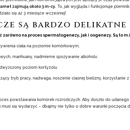
amet zajmują około 3 m-cy.
To, jak wygląda i funkcjonuje plemn
ziało się aż 3 miesiące wcześniej!
ze są bardzo delikatne
arówno na proces spermatogenezy, jak i oogenezy. Są to m.i
dżywienia ciała na poziomie komórkowym,
wych, marihuany, nadmierne spożywanie alkoholu
podwyższony poziom kortyzolu
ący tryb pracy, nadwaga, noszenie ciasnej bielizny, korzystanie z 
 proces powstawania komórek rozrodczych. Aby doszło do udanego 
j musi się wydarzyć – dbajmy nie tylko o dobre warunki poczęcia dzi