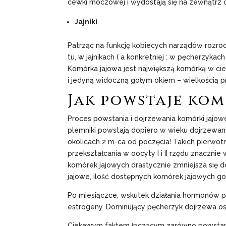
cewki moczowej i wydostają się na zewnątrz cia
Jajniki
Patrząc na funkcję kobiecych narządów rozrodc
tu, w jajnikach ( a konkretniej : w pęcherzyka
Komórka jajowa jest największą komórką w cie
i jedyną widoczną gołym okiem – wielkością p
Jak powstaje kom
Proces powstania i dojrzewania komórki jajowej
plemniki powstają dopiero w wieku dojrzewan
okolicach 2 m-ca od poczęcia! Takich pierwot
przekształcania w oocyty I i II rzędu znacznie
komórek jajowych drastycznie zmniejsza się d
jajowe, ilość dostępnych komórek jajowych go
Po miesiączce, wskutek działania hormonów pr
estrogeny. Dominujący pęcherzyk dojrzewa ost
Ciekawym faktem łączącym zarówno powstanie 