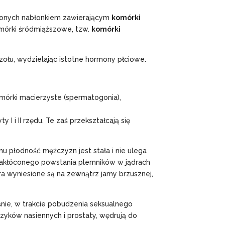
żonych nabłonkiem zawierającym
komórki
omórki śródmiąższowe, tzw.
komórki
uczołu, wydzielając istotne hormony płciowe.
mórki macierzyste (spermatogonia),
 i II rzędu. Te zaś przekształcają się
u płodność mężczyzn jest stała i nie ulega
zakłóconego powstania plemników w jądrach
dra wyniesione są na zewnątrz jamy brzusznej,
śnie, w trakcie pobudzenia seksualnego
zyków nasiennych i prostaty, wędrują do