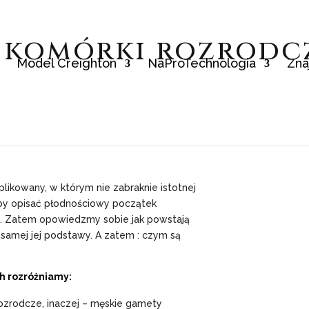
ą komórki rozrodc
Model Creighton
NaProTechnologia
Zna
likowany, w którym nie zabraknie istotnej
oby opisać płodnościowy początek
. Zatem opowiedzmy sobie jak powstają
samej jej podstawy. A zatem : czym są
h rozróżniamy:
rozrodcze, inaczej – męskie gamety