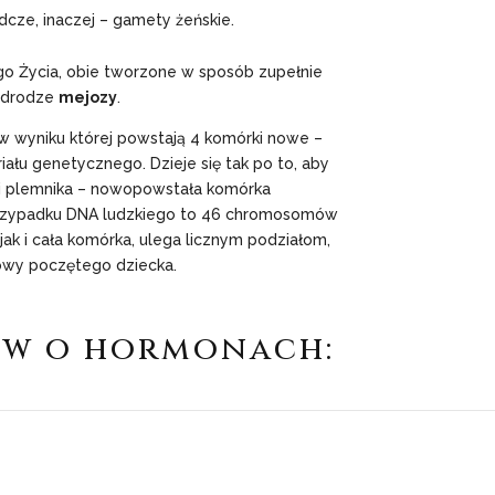
dcze, inaczej – gamety żeńskie.
o Życia, obie tworzone w sposób zupełnie
a drodze
mejozy
.
 w wyniku której powstają 4 komórki nowe –
łu genetycznego. Dzieje się tak po to, aby
 i plemnika – nowopowstała komórka
rzypadku DNA ludzkiego to 46 chromosomów
ak i cała komórka, ulega licznym podziałom,
owy poczętego dziecka.
łów o hormonach: